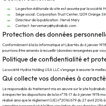
La gestion éditoriale du site est assurée par la société
Siège social : Corporation Trust Center, 1209 Orange St
Directeur de la publication : Hervé Mary
Contact : hervemary@hydriabdc.com
Protection des données personnell
Conformément à la loi Informatique et Libertés du 6 janvier 1978
pourrions être amenés à recueillir (données renseignées par vous
Politique de confidentialité et pro
La société Hydria Holding USA LLC s’engage à assurer le meille
Qui collecte vos données à caractè
Le responsable du traitement mis en œuvre sur le site hydriabdc
à respecter les dispositions de la loi n°78-17 du 6 janvier 1978 m
réalisé ainsi que le règlement (UE) n°2016/679 du 27 avril 2016 à
caractère personnel et à la libre circulation de ces données (