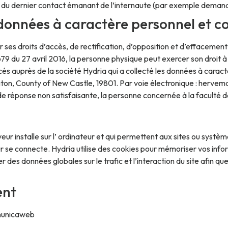
u dernier contact émanant de l’internaute (par exemple demande d
x données à caractère personnel et 
cer ses droits d’accès, de rectification, d’opposition et d’efface
679 du 27 avril 2016, la personne physique peut exercer son droit à 
cés auprès de la société Hydria qui a collecté les données à caract
ngton, County of New Castle, 19801. Par voie électronique : herv
de réponse non satisfaisante, la personne concernée à la faculté de
veur installe sur l’ ordinateur et qui permettent aux sites ou systè
r se connecte. Hydria utilise des cookies pour mémoriser vos infor
 des données globales sur le trafic et l’interaction du site afin que
ent
unicaweb