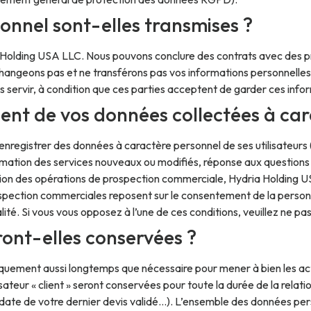
onnel sont-elles transmises ?
Holding USA LLC. Nous pouvons conclure des contrats avec des pre
angeons pas et ne transférons pas vos informations personnelles à d
s servir, à condition que ces parties acceptent de garder ces infor
ement de vos données collectées à ca
registrer des données à caractère personnel de ses utilisateurs (c
ormation des services nouveaux ou modifiés, réponse aux questions
tion des opérations de prospection commerciale, Hydria Holding U
ospection commerciales reposent sur le consentement de la personn
é. Si vous vous opposez à l’une de ces conditions, veuillez ne pas 
ont-elles conservées ?
ement aussi longtemps que nécessaire pour mener à bien les activ
sateur « client » seront conservées pour toute la durée de la rela
date de votre dernier devis validé…). L’ensemble des données perso