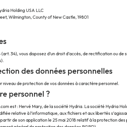
 Hydria Holding USA LLC
reet, Wilmington, County of New Castle, 19801
es
 (art. 34), vous disposez d’un droit d’accès, de rectification ou 
).
tection des données personnelles
ur niveau de protection de vos données à caractère personnel.
re personnel ?
.com est : Hervé Mary, de la société Hydria. La société Hydria H
odifiée relative à l’informatique, aux fichiers et aux libertés s’a
 partir de son application le 25 mai 2018 relatif à la protection d
Règlement général de protection des données RGPD).