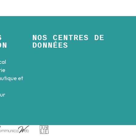
S
NOS CENTRES DE
ON
DONNÉES
cal
rie
autique et
eur